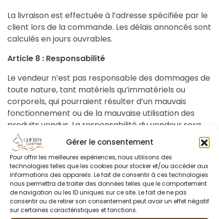
La livraison est effectuée à l’adresse spécifiée par le
client lors de la commande. Les délais annoncés sont
calculés en jours ouvrables.
Article 8 : Responsabilité
Le vendeur n’est pas responsable des dommages de
toute nature, tant matériels qu’immatériels ou
corporels, qui pourraient résulter d’un mauvais
fonctionnement ou de la mauvaise utilisation des
produits vendus. La responsabilité du vendeur sera,
en tout état de cause, limitée au montant de la
Gérer le consentement
commande.
Pour offrir les meilleures expériences, nous utilisons des
technologies telles que les cookies pour stocker et/ou accéder aux
Article 9 : Droit applicable et litiges
informations des appareils. Le fait de consentir à ces technologies
nous permettra de traiter des données telles que le comportement
Les présentes conditions générales de vente sont
de navigation ou les ID uniques sur ce site. Le fait de ne pas
soumises au droit français. En cas de litige, les
consentir ou de retirer son consentement peut avoir un effet négatif
tribunaux français seront seuls compétents.
sur certaines caractéristiques et fonctions.