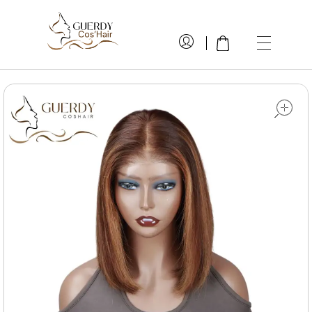
GuerdyCos'hair
Cheveux naturels