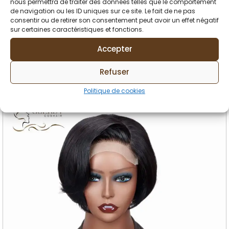
nous permettra de traiter des données telles que le comportement
de navigation ou les ID uniques sur ce site. Le fait de ne pas
100% Naturelle
consentir ou de retirer son consentement peut avoir un effet négatif
260,99
€
sur certaines caractéristiques et fonctions.
Accepter
AJOUTER AU PANIER
Refuser
Politique de cookies