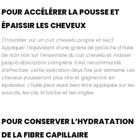
POUR ACCÉLÉRER LA POUSSE ET
ÉPAISSIR LES CHEVEUX
(Travailler sur un cuir chevelu propre et sec)
Appliquer l’équivalant d’une graine de pistache d’huile
de ricin noir sur l’ensemble du cuir chevelu et masser
jusqu’à absorption complète. Il est recommandé
d’effectuer cette opération deux fois par semaine. Les
cheveux pousseront plus vite et gagneront en
épaisseur. L’huile peut aussi bien être appliquée sur les
sourcils, les cils, la barbe et les ongles.
POUR CONSERVER L’HYDRATATION
DE LA FIBRE CAPILLAIRE