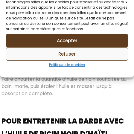
shampooing masque 2 en 1
environ 5 minutes pour
technologies telles que les cookies pour stocker et/ou accéder aux
informations des appareils. Le fait de consentir à ces technologies
remettre un maximum d’hydratation dans la fibre
nous permettra de traiter des données telles que le comportement
capillaire après le shampooing. En soin profond, ajouter
de navigation ou les ID uniques sur ce site. Le fait de ne pas
5 cuillères à soupe d’huile de ricin dans votre
après-
consentir ou de retirer son consentement peut avoir un effet négatif
sur certaines caractéristiques et fonctions.
shampoing ou masque
puis procéder comme
habituellement.
Accepter
Refuser
EN HUILE DE MASSAGE
Politique de cookies
Faire chauffer la quantité d’huile de ricin souhaitée au
bain-marie, puis étaler l’huile et masser jusqu’à
absorption complète.
POUR ENTRETENIR LA BARBE AVEC
L’HUILE DE RICIN NOIR D’HAÏTI