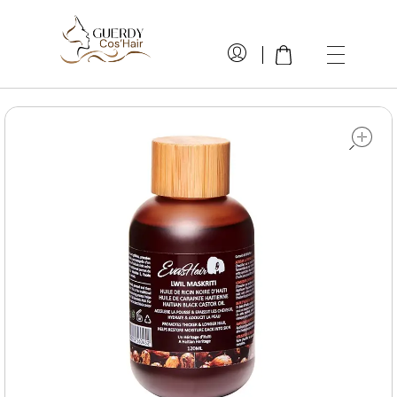
GuerdyCos'hair
Cheveux naturels